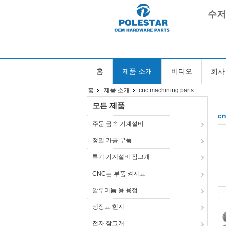
수저
홈
제품 소개
비디오
회사
홈
제품 소개
cnc machining parts
모든 제품
cn
주문 금속 기계설비
정밀 가공 부품
특기 기계설비 잠그개
CNC는 부품 켜지고
알루미늄 용 용접
냉장고 힌지
전자 잠그개