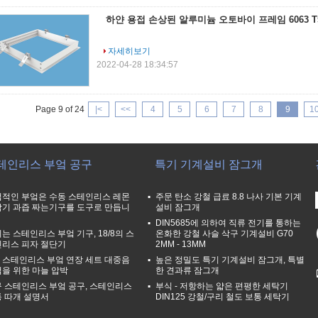
하얀 용접 손상된 알루미늄 오토바이 프레임 6063 T
자세히보기
2022-04-28 18:34:57
Page 9 of 24
|<
<<
4
5
6
7
8
9
1
테인리스 부엌 공구
특기 기계설비 잠그개
적인 부엌은 수동 스테인리스 레몬
주문 탄소 강철 급료 8.8 나사 기본 기계
기 과즙 짜는기구를 도구로 만듭니
설비 잠그개
DIN5685에 의하여 직류 전기를 통하는
는 스테인리스 부엌 기구, 18/8의 스
온화한 강철 사슬 삭구 기계설비 G70
리스 피자 절단기
2MM - 13MM
4 스테인리스 부엌 연장 세트 대중음
높은 정밀도 특기 기계설비 잠그개, 특별
을 위한 마늘 압박
한 견과류 잠그개
 스테인리스 부엌 공구, 스테인리스
부식 - 저항하는 얇은 편평한 세탁기
 따개 설명서
DIN125 강철/구리 철도 보통 세탁기