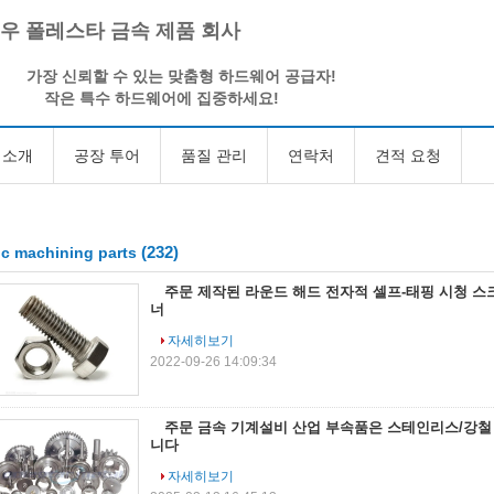
우 폴레스타 금속 제품 회사
가장 신뢰할 수 있는 맞춤형 하드웨어 공급자!
작은 특수 하드웨어에 집중하세요!
 소개
공장 투어
품질 관리
연락처
견적 요청
(232)
c machining parts
주문 제작된 라운드 해드 전자적 셀프-태핑 시청 스
너
자세히보기
2022-09-26 14:09:34
주문 금속 기계설비 산업 부속품은 스테인리스/강철
니다
자세히보기