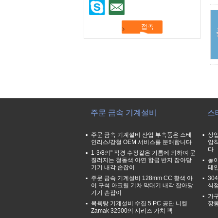
주문 금속 기계설비
스
주문 금속 기계설비 산업 부속품은 스테
상업
인리스/강철 OEM 서비스를 분해합니다
압착
다
1-3/8의" 직경 수정같은 기름에 의하여 문
질러지는 청동색 아연 합금 반지 잡아당
놓이
기기 내각 손잡이
테인
주문 금속 기계설비 128mm CC 황색 아
30
이 구석 아크릴 기차 막대기 내각 잡아당
식점
기기 손잡이
가구
목욕탕 기계설비 수집 5 PC 공단 니켈
깡통
Zamak 32500의 시리즈 가치 팩