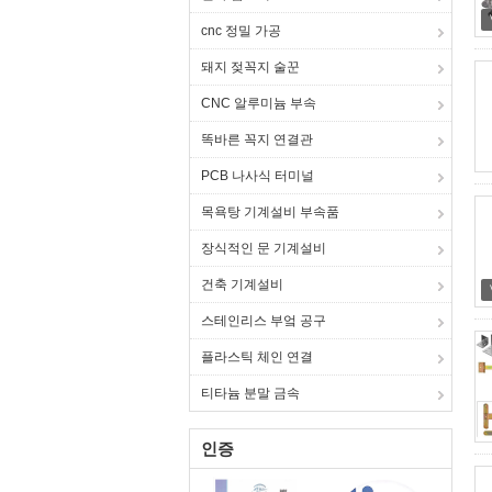
cnc 정밀 가공
돼지 젖꼭지 술꾼
CNC 알루미늄 부속
똑바른 꼭지 연결관
PCB 나사식 터미널
목욕탕 기계설비 부속품
장식적인 문 기계설비
건축 기계설비
스테인리스 부엌 공구
플라스틱 체인 연결
티타늄 분말 금속
인증