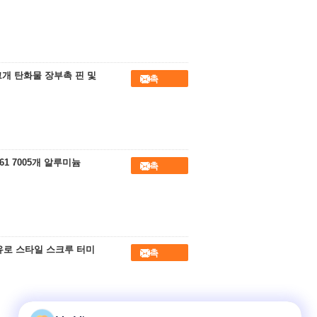
잠그개 탄화물 장부촉 핀 및
접촉
1 7005개 알루미늄
접촉
 유로 스타일 스크루 터미
접촉