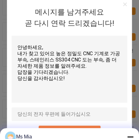
빛에 의하여 체재했습니다
메시지를 남겨주세요
지금 문의
곧 다시 연락 드리겠습니다!
호텔 건축 기계설비 아연에 의하여 도금되는 강철 벽
부류
지금 문의
뜨거운 담궈진 직류 전기를 통한 건축 기계설비 벽 선
반 부류 600 x 300 x 40mm
지금 문의
병원 건축 기계설비 강철 선반 지원 부류
지금 문의
직류 전기를 통한 강철 건물 짜맞추는 부류 갱도지주
장선 걸이 90mm 폭
지금 문의
석공술에 장선 걸이 갱도지주 65 x 102mm 가득 차있
제출
는 등자 포스트 닻
Ms Mia