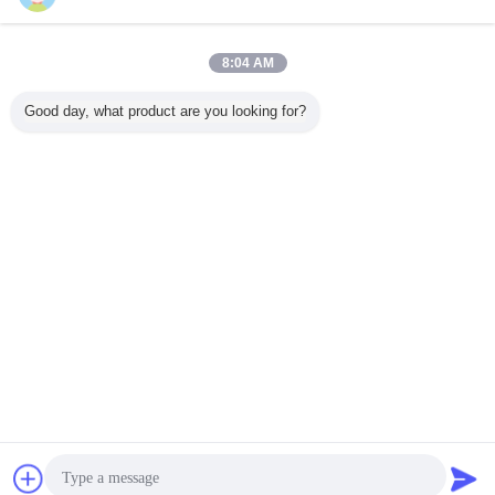
지금 문의
120 x 200mm 나무로 되는 집을 위한 뜨거운 담궈진
8:04 AM
직류 전기를 통한 강철 가득 차있는 등자 포스트 닻
지금 문의
Good day, what product are you looking for?
2 / 4
언어를 바꾸십시오
Korean
홈
|
우리 에 관한 것
|
저희와 연락
|
사이트맵
|
Privacy Policy
탁상용 전망
Copyright © 2015 - 2025 SUZHOU POLESTAR METAL PRODUCTS CO., LTD.
All rights reserved.
잡담
견적 요청