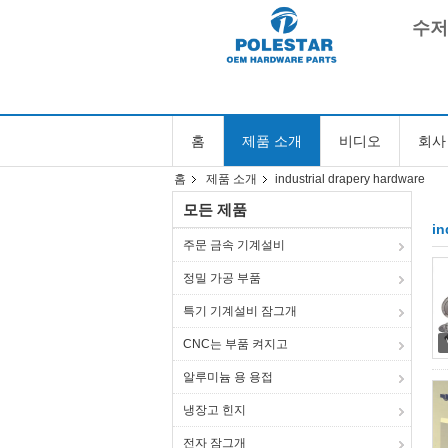
수저
홈
제품 소개
비디오
회사
홈
제품 소개
industrial drapery hardware
모든 제품
in
주문 금속 기계설비
정밀 가공 부품
특기 기계설비 잠그개
CNC는 부품 켜지고
알루미늄 용 용접
냉장고 힌지
전자 잠그개