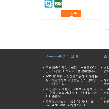
주문 금속 기계설비
스
주문 금속 기계설비 산업 부속품은 스테
상업
인리스/강철 OEM 서비스를 분해합니다
압착
다
1-3/8의" 직경 수정같은 기름에 의하여 문
질러지는 청동색 아연 합금 반지 잡아당
놓이
기기 내각 손잡이
테인
주문 금속 기계설비 128mm CC 황색 아
30
이 구석 아크릴 기차 막대기 내각 잡아당
식점
기기 손잡이
가구
목욕탕 기계설비 수집 5 PC 공단 니켈
깡통
Zamak 32500의 시리즈 가치 팩