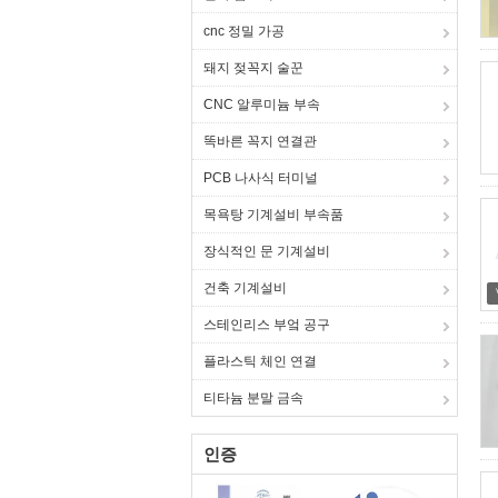
cnc 정밀 가공
돼지 젖꼭지 술꾼
CNC 알루미늄 부속
똑바른 꼭지 연결관
PCB 나사식 터미널
목욕탕 기계설비 부속품
장식적인 문 기계설비
건축 기계설비
스테인리스 부엌 공구
플라스틱 체인 연결
티타늄 분말 금속
인증