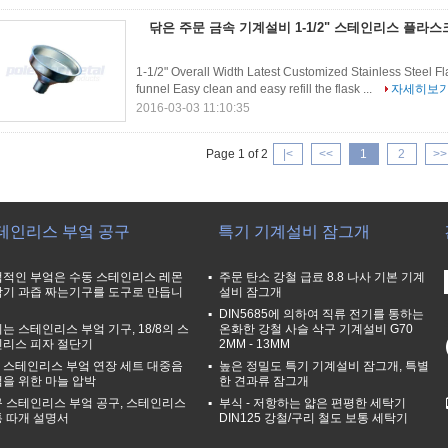
닦은 주문 금속 기계설비 1-1/2" 스테인리스 플라
1-1/2" Overall Width Latest Customized Stainless Steel Fla
funnel Easy clean and easy refill the flask ...
자세히보
2016-03-03 11:10:35
Page 1 of 2
|<
<<
1
2
>>
테인리스 부엌 공구
특기 기계설비 잠그개
적인 부엌은 수동 스테인리스 레몬
주문 탄소 강철 급료 8.8 나사 기본 기계
기 과즙 짜는기구를 도구로 만듭니
설비 잠그개
DIN5685에 의하여 직류 전기를 통하는
는 스테인리스 부엌 기구, 18/8의 스
온화한 강철 사슬 삭구 기계설비 G70
리스 피자 절단기
2MM - 13MM
4 스테인리스 부엌 연장 세트 대중음
높은 정밀도 특기 기계설비 잠그개, 특별
을 위한 마늘 압박
한 견과류 잠그개
 스테인리스 부엌 공구, 스테인리스
부식 - 저항하는 얇은 편평한 세탁기
 따개 설명서
DIN125 강철/구리 철도 보통 세탁기