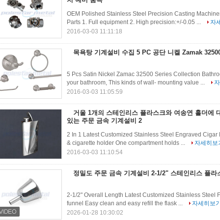
OEM Polished Stainless Steel Precision Casting Machine
Parts 1. Full equipment 2. High precision:+/-0.05 ...
자
2016-03-03 11:11:18
목욕탕 기계설비 수집 5 PC 공단 니켈 Zamak 325
5 Pcs Satin Nickel Zamac 32500 Series Collection Bathr
your bathroom, This kinds of wall- mounting value ...
자
2016-03-03 11:05:59
거울 1개의 스테인리스 플라스크와 여송연 홀더에 
있는 주문 금속 기계설비 2
2 In 1 Latest Customized Stainless Steel Engraved Cigar H
& cigarette holder One compartment holds ...
자세히보
2016-03-03 11:10:54
정밀도 주문 금속 기계설비 2-1/2" 스테인리스 플
2-1/2" Overall Length Latest Customized Stainless Steel Fl
funnel Easy clean and easy refill the flask ...
자세히보
2026-01-28 10:30:02