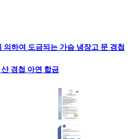
에 의하여 도금되는 가슴 냉장고 문 경첩
 산 경첩 아연 합금