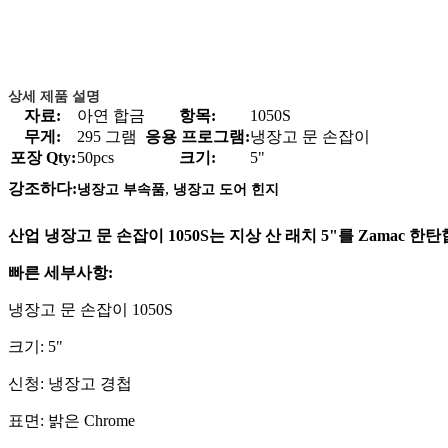
상세 제품 설명
자료:
아연 합금
항목:
1050S
무게:
295 그램
응용 프로그램:
냉장고 문 손잡이
포장 Qty:
50pcs
크기:
5"
,
강조하다:
냉장고 부속품
냉장고 도어 힌지
산업 냉장고 문 손잡이 1050S는 지상 산 래치 5"를 Zamac 한
빠른 세부사항:
냉장고 문 손잡이 1050S
크기: 5"
신청: 냉장고 경첩
표면: 밝은 Chrome