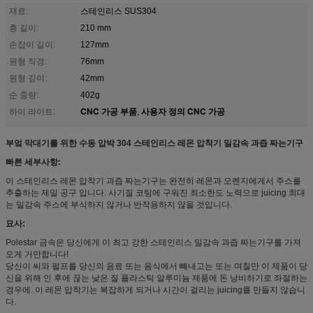
재료:
스테인리스 SUS304
총 길이:
210 mm
손잡이 길이:
127mm
원형 직경:
76mm
원형 깊이:
42mm
순 중량:
402g
CNC 가공 부품
사용자 정의 CNC 가공
하이 라이트:
,
부엌 막대기를 위한 수동 압박 304 스테인리스 레몬 압착기 밀감속 과즙 짜는기구
빠른 세부사항:
이 스테인리스 레몬 압착기 과즙 짜는기구는 완전히 레몬과 오렌지에게서 주스를
추출하는 제일 공구 입니다. 사기질 코팅에 구워진 최소한도 노력으로 juicing 최대
는 밀감속 주스에 부식하지 않거나 반작용하지 않을 것입니다.
묘사:
Polestar 금속은 당신에게 이 최고 강한 스테인리스 밀감속 과즙 짜는기구를 가져
오게 거만합니다!
당신이 씨와 펄프를 당신의 음료 또는 음식에서 빼내고는 또는 며칠만 이 제품이 당
신을 위해 인 후에 끊는 낮은 질 플라스틱 알루미늄 제품에 돈 낭비하기로 좌절하는
경우에. 이 레몬 압착기는 복잡하게 되거나 시간이 걸리는 juicing를 만들지 않습니
다.