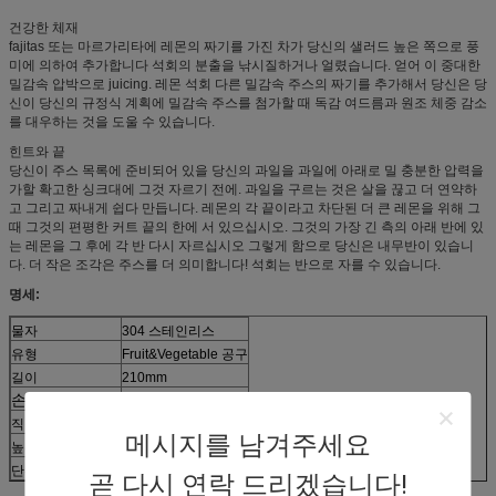
건강한 체재
fajitas 또는 마르가리타에 레몬의 짜기를 가진 차가 당신의 샐러드 높은 쪽으로 풍
미에 의하여 추가합니다 석회의 분출을 낚시질하거나 얼렸습니다. 얻어 이 중대한
밀감속 압박으로 juicing. 레몬 석회 다른 밀감속 주스의 짜기를 추가해서 당신은 당
신이 당신의 규정식 계획에 밀감속 주스를 첨가할 때 독감 여드름과 원조 체중 감소
를 대우하는 것을 도울 수 있습니다.
힌트와 끝
당신이 주스 목록에 준비되어 있을 당신의 과일을 과일에 아래로 밀 충분한 압력을
가할 확고한 싱크대에 그것 자르기 전에. 과일을 구르는 것은 살을 끊고 더 연약하
고 그리고 짜내게 쉽다 만듭니다. 레몬의 각 끝이라고 차단된 더 큰 레몬을 위해 그
때 그것의 편평한 커트 끝의 한에 서 있으십시오. 그것의 가장 긴 측의 아래 반에 있
는 레몬을 그 후에 각 반 다시 자르십시오 그렇게 함으로 당신은 내무반이 있습니
다. 더 작은 조각은 주스를 더 의미합니다! 석회는 반으로 자를 수 있습니다.
명세:
물자
304 스테인리스
유형
Fruit&Vegetable 공구
길이
210mm
손잡이 lenth
127mm
직경
76mm
메시지를 남겨주세요
높은
42mm
단위 당 순중량
402g
곧 다시 연락 드리겠습니다!