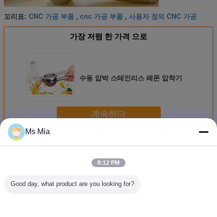
CNC 가공 부품
cnc 가공 부품
사용자 정의 CNC 가공
꼬리표:
,
,
가장 저렴 한 가격 으로
수동 압박 스테인리스 레몬 압착기
계속하다
Ms Mia
CNC 알루미늄 부속
더 많은 것
8:12 PM
Good day, what product are you looking for?
주문 CNC 알루미
양극 처리한 CNC
6063의 T5 알루미
정밀도 C
늄은 모래 폭파를
알루미늄 부속, 각
늄 냉각 핀 열 방열
미늄은 전
가진 장비를 거치
인된 LED 전구는/
기 CNC 기계로 가
위한 CNC
하는 사진기를 분
열 싱크 내밀었습
공 부속
싱크를 분