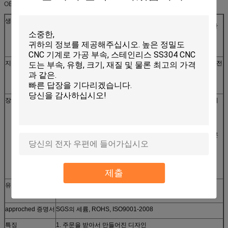
OEM 서비스:
생산 과정
레이저/, 각인하는, CNC 구부리는 CNC 모이는 용접, 선 절단
구멍을 뚫는,
주물, 위조, etc.
지상 처리
은, 아연, 니켈, 주석, 크롬 도금, 닦는 분말 코팅, 뜨거운 직류 전
기를 통하는,
솔질 etc.
장비
1. 각인 기계는, 유압 누르는 기계를 기름을 발라, 용접하는 기
계를 리벳을 박
기계
2. 맷돌로 갈고 돌고, 갈고, 쌓고, 갈고, 쌓고, 끄집어 내고 다른
사람 CNC
이차 기계, 미터 선반
3. 선 절단 기계, 레이저 절단기
제출
유효한 물자
스테인리스, 알루미늄, 구리, 고급장교, 아연, 청동, 탄소 강철
etc.
approched 증명서
SGS의 세륨, ROHS, ISO9001-2008
특징
1. 주문을 받아서 만들어진 디자인