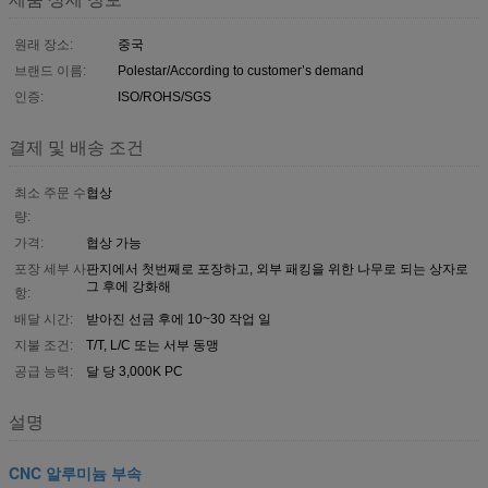
원래 장소:
중국
브랜드 이름:
Polestar/According to customer’s demand
인증:
ISO/ROHS/SGS
결제 및 배송 조건
최소 주문 수
협상
량:
가격:
협상 가능
포장 세부 사
판지에서 첫번째로 포장하고, 외부 패킹을 위한 나무로 되는 상자로
그 후에 강화해
항:
배달 시간:
받아진 선금 후에 10~30 작업 일
지불 조건:
T/T, L/C 또는 서부 동맹
공급 능력:
달 당 3,000K PC
설명
CNC 알루미늄 부속