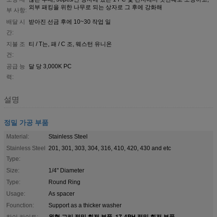
외부 패킹을 위한 나무로 되는 상자로 그 후에 강화해
부 사항:
배달 시
받아진 선금 후에 10~30 작업 일
간:
지불 조
티 / T는, 패 / C 조, 웨스턴 유니온
건:
공급 능
달 당 3,000K PC
력:
설명
정밀 가공 부품
Material:
Stainless Steel
Stainless Steel
201, 301, 303, 304, 316, 410, 420, 430 and etc
Type:
Size:
1/4" Diameter
Type:
Round Ring
Usage:
As spacer
Founction:
Support as a thicker washer
원형 고리 정밀 회전 부품
17-4PH 정밀 회전 부품
하이 라이트:
,
,