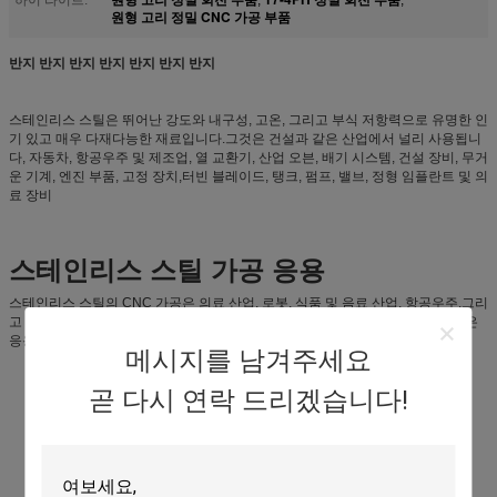
원형 고리 정밀 CNC 가공 부품
반지 반지 반지 반지 반지 반지 반지
스테인리스 스틸은 뛰어난 강도와 내구성, 고온, 그리고 부식 저항력으로 유명한 인
기 있고 매우 다재다능한 재료입니다.그것은 건설과 같은 산업에서 널리 사용됩니
다, 자동차, 항공우주 및 제조업, 열 교환기, 산업 오븐, 배기 시스템, 건설 장비, 무거
운 기계, 엔진 부품, 고정 장치,터빈 블레이드, 탱크, 펌프, 밸브, 정형 임플란트 및 의
료 장비
스테인리스 스틸 가공 응용
스테인리스 스틸의 CNC 가공은 의료 산업, 로봇, 식품 및 음료 산업, 항공우주,그리
고 고강도 애플리케이션을 필요로 하는 모든 산업스테인레스 스틸은 다음과 같은
응용 분야에 이상적인 재료입니다.
메시지를 남겨주세요
의료용 기구
기계 부품
곧 다시 연락 드리겠습니다!
변속기
트랙터 부품
무거운 건설 장비
진공 및 압력 용기