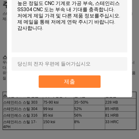
주요 이점
스테인레스 스틸은 우수한 가공성, 뛰어난 균일성, 그리고 부식 및 산화 저항성을
제공하여 더 긴 제품 수명 및 가공 부품의 전체 비용을 낮추고 있습니다.
부식 저항성
기계 가공 능력을 향상시키기 위해 설계된
강한
저렴한 비용
빨리 돌아서
스테인리스 스틸 합금
우리는 각종 사양이나 요구 사항에 맞게 다양한 스테인리스 스틸 옵션을 제공합니
다.스테인리스 스틸 304/304L 및 316/316L뿐만 아니라 스테인리스 스틸 303 및
유형 360 (17-4) 모두 절단 또는 턴을 필요로하는 CNC 가공 프로젝트에 대한 고품
질 옵션으로 입증되었습니다..
제출
스테인레스 스틸 합금
최후의 팽창력
길쭉함
단단함
스테인리스 스틸 303
75-90 ksi
35~50%
228 HB
스테인리스 스틸 304
99 ksi
52%
85 HRB
스테인레스 스틸 316
85 ksi
56%
81 HRB
스테인리스 스틸 17-
150 ksi
8%
33 HRC
4PH