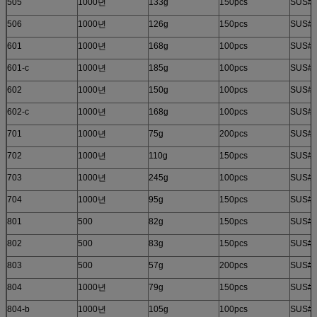
505
1000년
133g
150pcs
SUS#2
506
1000년
126g
150pcs
SUS#2
601
1000년
168g
100pcs
SUS#2
601-c
1000년
185g
100pcs
SUS#2
602
1000년
150g
100pcs
SUS#2
602-c
1000년
168g
100pcs
SUS#2
701
1000년
75g
200pcs
SUS#2
702
1000년
110g
150pcs
SUS#2
703
1000년
245g
100pcs
SUS#2
704
1000년
95g
150pcs
SUS#2
801
500
82g
150pcs
SUS#2
802
500
83g
150pcs
SUS#2
803
500
57g
200pcs
SUS#2
804
1000년
79g
150pcs
SUS#2
804-b
1000년
105g
100pcs
SUS#2