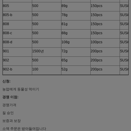
805
500
89g
150pcs
SUS#2
805-b
500
78g
150pcs
SUS#2
808
500
81g
150pcs
SUS#2
808-c
500
88g
150pcs
SUS#2
808-d
500
108g
100pcs
SUS#2
901
1500년
72g
200pcs
SUS#2
902
500
65g
200pcs
SUS#2
902-b
100
52g
200pcs
SUS#2
신청:
농업에게 동물성 먹이기
경쟁 이점:
경쟁가격
질 승인
보증과 보장
소액 주문은 받아들여집니다