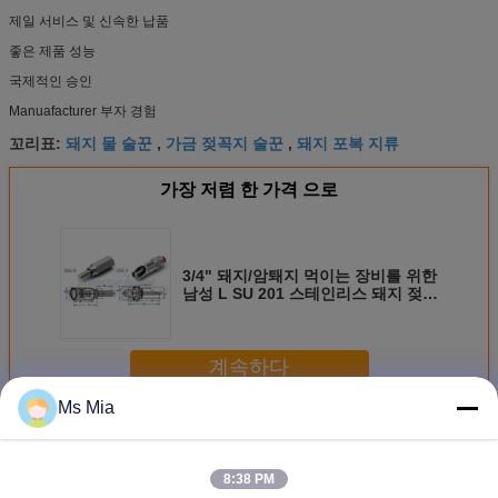
제일 서비스 및 신속한 납품
좋은 제품 성능
국제적인 승인
Manuafacturer 부자 경험
돼지 물 술꾼
가금 젖꼭지 술꾼
돼지 포복 지류
꼬리표:
,
,
가장 저렴 한 가격 으로
3/4" 돼지/암퇘지 먹이는 장비를 위한
남성 L SU 201 스테인리스 돼지 젖꼭
지 술꾼
계속하다
Ms Mia
돼지 젖꼭지 술꾼
더 많은 것
8:38 PM