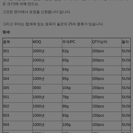
은 크기)에 의해 만드는.
그것은 판지에서 포장을 신청합니다 입니다.
그리고 우리는 합계에 있는 젖꼭지 술꾼의 25의 종류가 있습니다.
명세:
품목
MOQ
무게/PC
QTY/상자
물자
301
2000년
62g
200pcs
SUS#2
302
2000년
65g
200pcs
SUS#2
303
1000년
94g
200pcs
SUS#2
304
1000년
95g
200pcs
SUS#2
305
3000
104g
150pcs
SUS#2
501
1000년
78g
200pcs
SUS#2
502
1000년
96g
150pcs
SUS#2
503
1000년
93g
150pcs
SUS#2
504
1000년
106g
150pcs
SUS#2