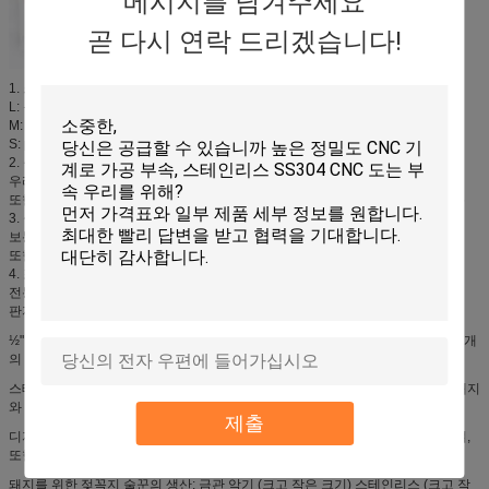
메시지를 남겨주세요
곧 다시 연락 드리겠습니다!
1. 크기:
L: 큰 돼지를 위해 돼지 & 암퇘지를 좋아하십시오
M: 돼지의 성장을 위해
S: piglet를 위해
2. 물자
우리는 보통 스테인리스 #201를 만듭니다 젖꼭지 술꾼을 이용합니다.
또한 우리는 당신의 필요조건에 따라 물자를 같이 이용해서 좋습니다 # 304 316
3. 실을 뀁니다
보통 우리의 제품은 이용했습니다 실 G-1/2" 또는 3/8" 또는 3/4"를
또한 우리는 실 BSP 또는 NPT를 만들어서 좋습니다
4. 포장
전통적인 패킹: 25pcs/부대의, 6개 또는 8개의 부대/판지.
판지 크기: 28*24*12 cm; 10-15 킬로그램 /carton (다른 상품에 따라)
½" 쉬운 소켓 또는 렌치 임명을 위한 육 몸을 가진 NPT 실. 돼지 젖꼭지 술꾼은 3개
의 위치 개구부를 가진 조정가능한 흐름율을 특색짓습니다.
스테인리스 봄 및 돔은 착용에서 오래 견딘 보호해줍니다. 이 젖꼭지 술꾼은 암퇘지
와 피니셔에 대하 이상적입니다.
제출
디자인은 돼지, 그것의 청결 및 위생의 수질 보전을 위한 편익이고 오염에 대하여,
또한 환경을 보호할 수 있다 경제 이득을 개량할 수 있었습니다.
돼지를 위한 젖꼭지 술꾼의 생산: 금관 악기 (크고 작은 크기) 스테인리스 (크고 작