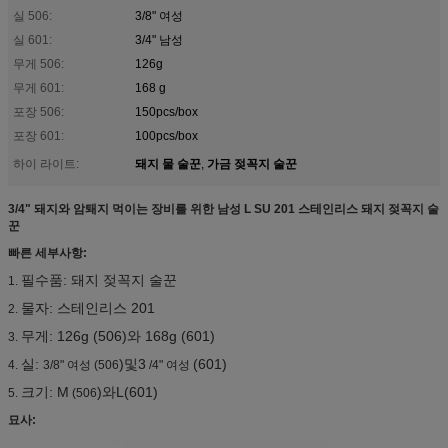
실 506:
3/8" 여성
실 601:
3/4" 남성
무게 506:
126g
무게 601:
168 g
포장 506:
150pcs/box
포장 601:
100pcs/box
돼지 물 술꾼
가금 젖꼭지 술꾼
하이 라이트:
,
3/4" 돼지와 암퇘지 먹이는 장비를 위한 남성 L SU 201 스테인리스 돼지 젖꼭지 술
꾼
빠른 세부사항:
필수품: 돼지 젖꼭지 술꾼
1.
물자: 스테인리스 201
2.
무게: 126g (506
)와 168g (601)
3.
실:
)및3
(601)
4.
3/8" 여성 (506
/4" 여성
크기: M
)와L(601)
5.
(506
묘사: