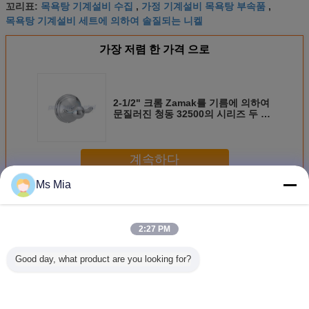
목욕탕 기계설비 수집
가정 기계설비 목욕탕 부속품
꼬리표:
,
,
목욕탕 기계설비 세트에 의하여 솔질되는 니켈
가장 저렴 한 가격 으로
2-1/2" 크롬 Zamak를 기름에 의하여
문질러진 청동 32500의 시리즈 두 배
겉옷 걸이 닦았습니다
계속하다
Ms Mia
목욕탕 기계설비 부속품
더 많은 것
2:27 PM
Good day, what product are you looking for?
장식적인 목욕탕
상업적인 목욕탕
현대 목욕탕 기계
현대 목욕
기계설비 기름은
기계설비 부속품
설비 부속품, 7-
설비 부속
청동색 장비/목욕
24" 수건 막대기
3/32의" 폭 Bath 수
합금 18" 
탕 기계설비 세트
ZamaK 9600의 시
건 반지
기