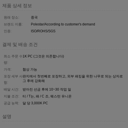
제품 상세 정보
원래 장소:
중국
브랜드 이름:
Polestar/According to customer's demand
인증:
ISO/ROHS/SGS
결제 및 배송 조건
최소 주문 수
1K PC (그것은 의존합니다)
량:
가격:
협상 가능
포장 세부 사
판지에서 첫번째로 포장하고, 외부 패킹을 위한 나무로 되는 상자로
그 후에 강화해
항:
배달 시간:
받아진 선금 후에 10~30 작업 일
지불 조건:
티 / T는, 패 / C 조, 웨스턴 유니온
공급 능력:
달 당 3,000K PC
설명