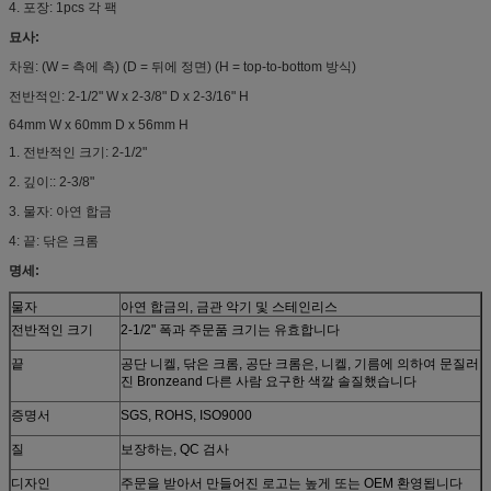
4. 포장: 1pcs 각 팩
묘사:
차원: (W = 측에 측) (D = 뒤에 정면) (H = top-to-bottom 방식)
전반적인: 2-1/2" W x 2-3/8" D x 2-3/16" H
64mm W x 60mm D x 56mm H
1. 전반적인 크기: 2-1/2"
2. 깊이:: 2-3/8"
3. 물자: 아연 합금
4: 끝: 닦은 크롬
명세:
물자
아연 합금의, 금관 악기 및 스테인리스
전반적인 크기
2-1/2" 폭과 주문품 크기는 유효합니다
끝
공단 니켈, 닦은 크롬, 공단 크롬은, 니켈, 기름에 의하여 문질러
진 Bronzeand 다른 사람 요구한 색깔 솔질했습니다
증명서
SGS, ROHS, ISO9000
질
보장하는, QC 검사
디자인
주문을 받아서 만들어진 로고는 높게 또는 OEM 환영됩니다