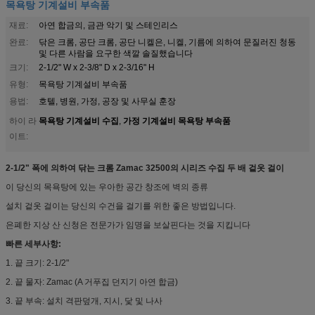
목욕탕 기계설비 부속품
재료:
아연 합금의, 금관 악기 및 스테인리스
완료:
닦은 크롬, 공단 크롬, 공단 니켈은, 니켈, 기름에 의하여 문질러진 청동
및 다른 사람을 요구한 색깔 솔질했습니다
크기:
2-1/2" W x 2-3/8" D x 2-3/16" H
유형:
목욕탕 기계설비 부속품
용법:
호텔, 병원, 가정, 공장 및 사무실 훈장
목욕탕 기계설비 수집
가정 기계설비 목욕탕 부속품
하이 라
,
이트:
2-1/2" 폭에 의하여 닦는 크롬 Zamac 32500의 시리즈 수집 두 배 겉옷 걸이
이 당신의 목욕탕에 있는 우아한 공간 창조에 벽의 종류
설치 겉옷 걸이는 당신의 수건을 걸기를 위한 좋은 방법입니다.
은폐한 지상 산 신청은 전문가가 임명을 보살핀다는 것을 지킵니다
빠른 세부사항:
1. 끝 크기: 2-1/2"
2. 끝 물자: Zamac (A 거푸집 던지기 아연 합금)
3. 끝 부속: 설치 격판덮개, 지시, 닻 및 나사