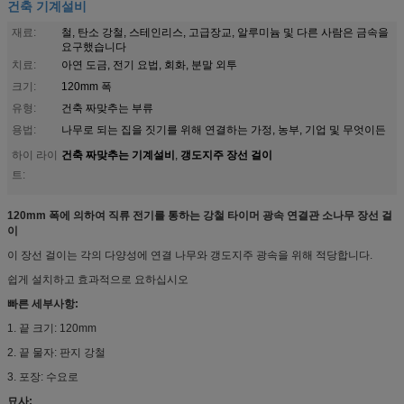
건축 기계설비
재료:
철, 탄소 강철, 스테인리스, 고급장교, 알루미늄 및 다른 사람은 금속을
요구했습니다
치료:
아연 도금, 전기 요법, 회화, 분말 외투
크기:
120mm 폭
유형:
건축 짜맞추는 부류
용법:
나무로 되는 집을 짓기를 위해 연결하는 가정, 농부, 기업 및 무엇이든
건축 짜맞추는 기계설비
갱도지주 장선 걸이
하이 라이
,
트:
120mm 폭에 의하여 직류 전기를 통하는 강철 타이머 광속 연결관 소나무 장선 걸
이
이 장선 걸이는 각의 다양성에 연결 나무와 갱도지주 광속을 위해 적당합니다.
쉽게 설치하고 효과적으로 요하십시오
빠른 세부사항:
1. 끝 크기: 120mm
2. 끝 물자: 판지 강철
3. 포장: 수요로
묘사: