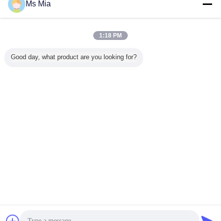
Ms Mia
건축 기계설비
더 많은 것
1:18 PM
Good day, what product are you looking for?
병원 건축 기계설
뜨거운 담궈진 직
호텔 건축 기계설
125mm 
비 강철 선반 지원
류 전기를 통한 건
비 아연에 의하여
화약 입히
부류
축 기계설비 벽 선
도금되는 강철 벽
각 런던 
반 부류 600 x 300
부류
x 40mm
언어를 바꾸십시오
Korean
홈
|
우리 에 관한 것
|
저희와 연락
|
사이트맵
|
Privacy Policy
탁상용 전망
Copyright © 2015 - 2026 SUZHOU POLESTAR METAL PRODUCTS CO., LTD.
All rights reserved.