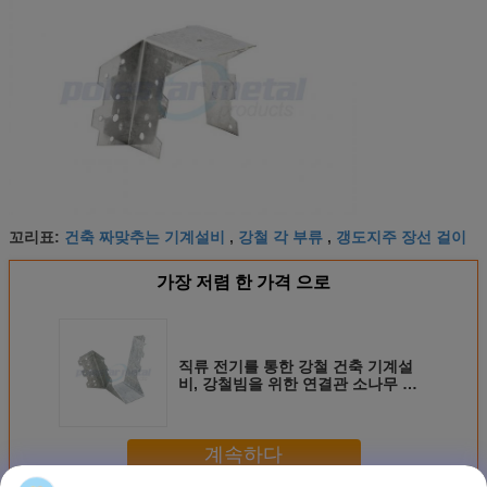
건축 짜맞추는 기계설비
강철 각 부류
갱도지주 장선 걸이
꼬리표:
,
,
가장 저렴 한 가격 으로
직류 전기를 통한 강철 건축 기계설
비, 강철빔을 위한 연결관 소나무 장
선 걸이
계속하다