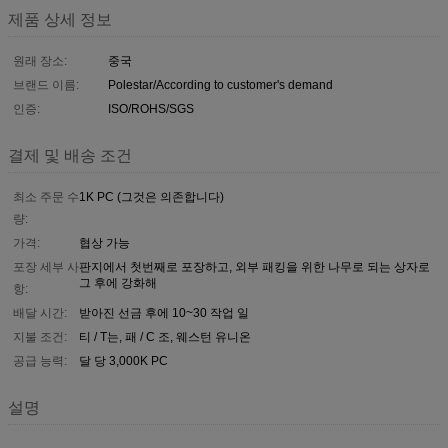
제품 상세 정보
원래 장소:
중국
브랜드 이름:
Polestar/According to customer's demand
인증:
ISO/ROHS/SGS
결제 및 배송 조건
최소 주문 수
1K PC (그것은 의존합니다)
량:
가격:
협상 가능
포장 세부 사
판지에서 첫번째로 포장하고, 외부 패킹을 위한 나무로 되는 상자로
그 후에 강화해
항:
배달 시간:
받아진 선금 후에 10~30 작업 일
지불 조건:
티 / T는, 패 / C 조, 웨스턴 유니온
공급 능력:
달 당 3,000K PC
설명