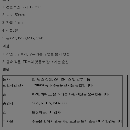
1. 전반적인 크기: 120mm
2. 고도: 50mm
3. 간격: 1mm
4. 색깔: 은
5. 물자: Q195, Q235, Q345
과정:
1. 각인: , 구르기, 구부리는 구멍을 뚫기 형성
2. 금속 직물: EDM의 맷돌로 갈고 가는 훈련
명세:
물자
철, 탄소 강철, 스테인리스 및 알루미늄
전반적인 크기
120mm 폭과 주문품 크기는 유효합니다
끝
백색, 까매고, 은과 다른 사람 색깔을 요구했습니다
증명서
SGS, ROHS, ISO9000
질
보장하는, QC 검사
디자인
주문을 받아서 만들어진 로고는 높게 또는 OEM 환영됩니다