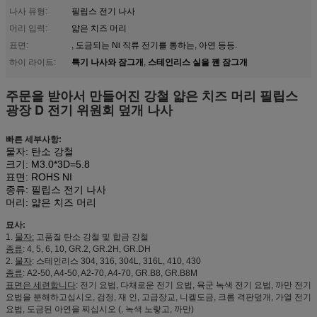
나사 유형:
필립스 전기 나사
머리 입력:
얇은 치즈 머리
표면:
, 도금되는 Ni 직류 전기를 통하는, 아연 등등.
특기 나사와 잠그개
스테인리스 실을 꿴 잠그개
하이 라이트:
,
주문을 받아서 만들어진 강철 얇은 치즈 머리 필립스
광장 D 전기 위원회 덮개 나사
빠른 세부사항:
물자: 탄소 강철
크기: M3.0*3D=5.8
표면: ROHS NI
종류: 필립스 전기 나사
머리: 얇은 치즈 머리
묘사:
1.
물자:
고품질 탄소 강철 및 합금 강철
종류
: 4, 5, 6, 10, GR.2, GR.2H, GR.DH
2.
물자
: 스테인리스 304, 316, 304L, 316L, 410, 430
종류
: A2-50, A4-50, A2-70, A4-70, GR.B8, GR.B8M
표면은 세련합니다
: 전기 요법, 다채로운 전기 요법, 육군 녹색 전기 요법, 까만 전기
요법을 분해하고십시오, 검정, 재 인, 고급장교, 니켈도금, 크롬 격판덮개, 가열 전기
요법, 도금된 아연을 찌십시오 (, 녹색 노랗고, 까만)