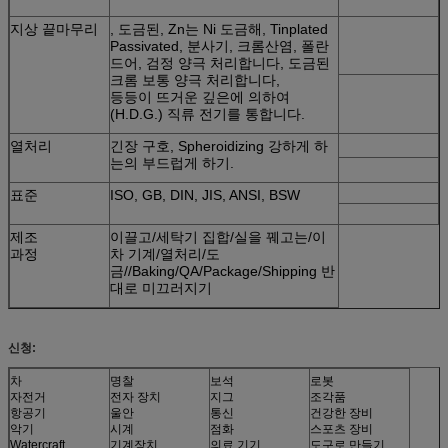
지상 끝마무리
, 도금된, Zn는 Ni 도금해, Tinplated
Passivated, 분사기, 크롬산염, 폴란
드어, 검정 양극 처리합니다, 도금된
크롬 보통 양극 처리합니다,
등등이 뜨거운 깊은에 의하여
(H.D.G.) 직류 전기를 통합니다.
열처리
긴장 구호, Spheroidizing 강하게 하
는의 부드럽게 하기.
표준
ISO, GB, DIN, JIS, ANSI, BSW
제조
이끌고/세탁기 집합/실을 꿰고는/이
과정
차 기계/열처리/도
금//Baking/QA/Package/Shipping 반
대로 미끄러지기
신청:
차
명찰
보석
로봇
자전거
전자 장치
지그
조각품
항공기
울안
통신
건강한 장비
악기
시계
점화
스포츠 장비
Watercraft
기계장치
의료 기기
도구로 만들기