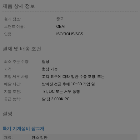
제품 상세 정보
원래 장소:
중국
브랜드 이름:
OEM
인증:
ISO/ROHS/SGS
결제 및 배송 조건
최소 주문 수량:
협상
가격:
협상 가능
포장 세부 사항:
고객 요구에 따라 일반 수출 포장, 또는
배달 시간:
받아진 선금 후에 10~30 작업 일
지불 조건:
T/T, L/C 또는 서부 동맹
공급 능력:
달 당 3,000K PC
설명
특기 기계설비 잠그개
재료:
탄소 강판