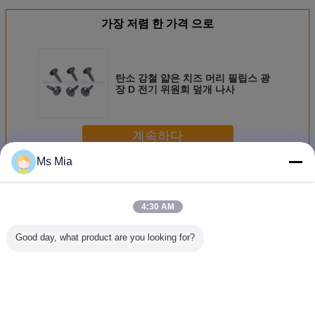
가장 저렴 한 가격 으로
탄소 강철 얇은 치즈 머리 필립스 광
장 D 전기 위원회 덮개 나사
계속하다
Ms Mia
특기 기계설비 잠그개
더 많은 것
4:30 AM
Good day, what product are you looking for?
직업적인 특기 기
부식 - 저항하는 얇
높은 정밀도 특기
ISO 특기
계설비 잠그개
은 편평한 세탁기
기계설비 잠그개,
잠그개 M3
DIN125 강철/구리
특별한 견과류 잠
기 거울/맨
철도 보통 세탁기
그개
나사의 둘
을 판 정
장교는 
언어를 바꾸십시오