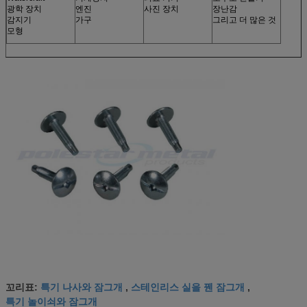
광학 장치
엔진
사진 장치
장난감
감지기
가구
그리고 더 많은 것
모형
특기 나사와 잠그개
스테인리스 실을 꿴 잠그개
꼬리표:
,
,
특기 놀이쇠와 잠그개