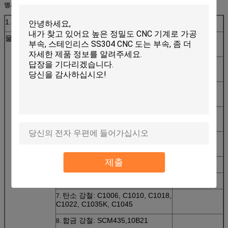
명세:
1. 제품 Detailes
물자
스테인리스: SS201, SS303,
1.
SS304, SS316, SS410, SS420
강철: C45 (K1045), C46 (K1046),
2.
C20
고급장교: C36000 (C26800),
3.
C37700 (HPb59), C38500 (HPb58),
C27200CuZn37),
C28000 (CuZn40)
청동: C51000, C52100, C54400,
4.
etc.
제출
철: 1213년, 12L14,1215
5.
알루미늄: Al6061, Al6063 etc.
6.
탄소 강철: C1006, C1010, C1018,
7.
C1022, C1035K, C1045
합금 강철: SCM435,10B21
8.