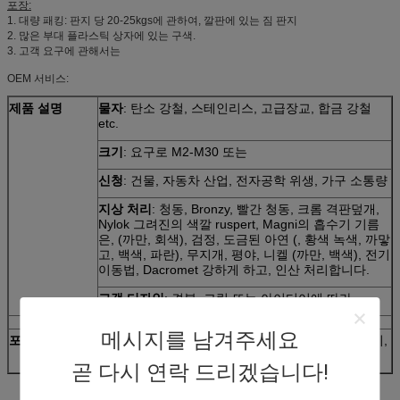
포장:
1. 대량 패킹: 판지 당 20-25kgs에 관하여, 깔판에 있는 짐 판지
2. 많은 부대 플라스틱 상자에 있는 구색.
3. 고객 요구에 관해서는
OEM 서비스:
제품 설명
물자
: 탄소 강철, 스테인리스, 고급장교, 합금 강철
etc.
크기
: 요구로 M2-M30 또는
신청
: 건물, 자동차 산업, 전자공학 위생, 가구 소통량
지상 처리
: 청동, Bronzy, 빨간 청동, 크롬 격판덮개,
Nylok 그려진의 색깔 ruspert, Magni의 흡수기 기름
은, (까만, 회색), 검정, 도금된 아연 (, 황색 녹색, 까맣
고, 백색, 파란), 무지개, 평야, 니켈 (까만, 백색), 전기
이동법, Dacromet 강하게 하고, 인산 처리합니다.
고객 디자인
: 견본, 그림 또는 아이디어에 따라
메시지를 남겨주세요
포장
당신의 요구에 따라 거품 부대, 안 상자 및 외부 판지,
또는
곧 다시 연락 드리겠습니다!