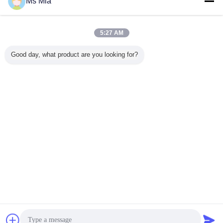
Ms Mia
CNC는 부품 켜지고
더 많은 것
5:27 AM
Good day, what product are you looking for?
돌린 CNC를 용접
노란 CNC는 부속
120mm 중립 정확
돌린 RC
하는 드릴링 철사
에 의하여 양극 처
한 CNC 도는 부속,
Catridg
EDM는 전동기 예
리된 알루미늄을
선반 CNC 기계로
CNC는 
비 품목 RC 차를
차 몸을 위한 6061
가공 부속
위조 모이
분해합니다
T6 돌았습니다
합니
언어를 바꾸십시오
Korean
홈
|
우리 에 관한 것
|
저희와 연락
|
사이트맵
|
Privacy Policy
탁상용 전망
Copyright © 2015 - 2026 SUZHOU POLESTAR METAL PRODUCTS CO., LTD.
All rights reserved.
잡담
견적 요청