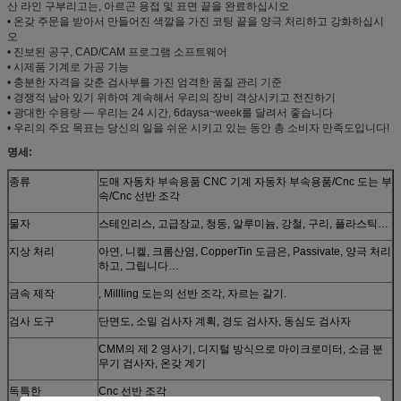
산 라인 구부리고는, 아르곤 용접 및 표면 끝을 완료하십시오
• 온갖 주문을 받아서 만들어진 색깔을 가진 코팅 끝을 양극 처리하고 강화하십시
오
• 진보된 공구, CAD/CAM 프로그램 소프트웨어
• 시제품 기계로 가공 기능
• 충분한 자격을 갖춘 검사부를 가진 엄격한 품질 관리 기준
• 경쟁적 남아 있기 위하여 계속해서 우리의 장비 격상시키고 전진하기
• 광대한 수용량 — 우리는 24 시간, 6daysa~week를 달려서 좋습니다
• 우리의 주요 목표는 당신의 일을 쉬운 시키고 있는 동안 총 소비자 만족도입니다!
명세:
종류
도매 자동차 부속용품 CNC 기계 자동차 부속용품/Cnc 도는 부
속/Cnc 선반 조각
물자
스테인리스, 고급장교, 청동, 알루미늄, 강철, 구리, 플라스틱…
지상 처리
아연, 니켈, 크롬산염, CopperTin 도금은, Passivate, 양극 처리
하고, 그립니다…
금속 제작
, Millling 도는의 선반 조각, 자르는 갈기.
검사 도구
단면도, 소밀 검사자 계획, 경도 검사자, 동심도 검사자
CMM의 제 2 영사기, 디지털 방식으로 마이크로미터, 소금 분
무기 검사자, 온갖 계기
독특한
Cnc 선반 조각