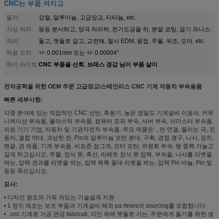
CNC는 부품 켜지고
물자:
강철, 알루미늄, 고급장교, 티타늄, etc.
지상 처리:
등등 분사하고, 양극 처리하, 전기도금을 하, 분말 코팅, 굽기 와니스.
처리:
돌고, 맷돌로 갈고, 교련해, 철사 EDM, 용접, 주물, 위조, 모이, etc.
허용 오차:
+/- 0.001mm 또는 +/- 0.00004"
CNC 부품을 선회
브래스 경감 님이 부품 살이
하이 라이트:
,
전자공학을 위한 OEM 주문 고급장교/스테인리스 CNC 기계 자동차 부속용품
빠른 세부사항:
각종 분야에 있는 직업적인 CNC 선반, 축융기, 높은 정밀도 기계설비 이음쇠, 커뮤
니케이션 부속품, 플라스틱 부속품, 컴퓨터 포좌 부속, 서버 부속, 서미스터 부속품,
의료 기기 기업, 자동차 및 기관자전차 부속품. 주요 제품은: , 란 연결, 울리는 극, 진
동자, 결합 막대, 괴상한 란, Pin의 알루미늄 포탄 분대, 구획, 경첩 갱구, 나사, 장치,
맨끝, 관 제품, 기계 부속품, 비표준 잠그개, 모터 포탄, 위원회 부속, 형 중핵 가늘고
길게 하고십시오, 주물, 장식 못, 축선, 리베트 장식 못 압력, 부속을, 나사를 리벳을
박는, 압력 견과를 리벳을 박는, 압력 목록 꽃대 리벳을 박는, 압력 Pin 바늘, Pin 및
등등 죽으십시오.
묘사:
• 디자인 원조와 가득 차있는 기술설계 지원
• 1 정지 제조는 보조 부품과 기계설비 해외 pa rtners의 sourcing를 포함합니다
• , cnc 기계로 가공 판금 fabricati, 각인 위에 맷돌로 가는, 주문에게 돌기를 위한 생