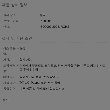
제품 상세 정보
원래 장소:
중국
브랜드 이름:
Polestar
인증:
ISO9001:2008, ROHS
결제 및 배송 조건
최소 주문 수
협상
량:
가격:
협상 가능
포장 세부 사
판지에서 첫번째로 포장하고, 외부 패킹을 위한 나무로 되는 상자로
그 후에 강화해
항:
배달 시간:
받아진 선금 후에 7~30 작업 일
지불 조건:
T/T, L/C, Paypal 또는 서부 동맹
공급 능력:
다른 제품 및 양에 달려 있으십시오
설명