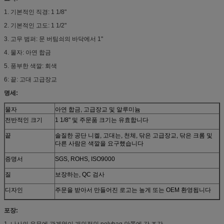
1. 기본적인 직경: 1 1/8"
2. 기본적인 고도: 1 1/2"
3. 고무 범퍼: 문 버팀쇠의 바닥에서 1"
4. 물자: 아연 합금
5. 풍부한 색깔: 회색
6: 끝: 고대 고급장교
명세:
물자
아연 합금, 고급장교 및 알루미늄
전반적인 크기
1 1/8" 및 주문품 크기는 유효합니다
끝
솔질한 공단 니켈, 고대는, 천체, 닦은 고급장교, 닦은 크롬 및
다른 사람은 색깔을 요구했습니다
증명서
SGS, ROHS, ISO9000
질
보장하는, QC 검사
디자인
주문을 받아서 만들어진 로고는 높게 또는 OEM 환영됩니다
포장:
1. 나사의 유무에 관계없이 개인적인 polybag 안쪽에 각 조각,