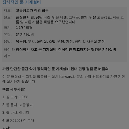
장식적인 문 기계설비
재료:
고급장교와 아연 합금
완료:
솔질한 니켈, 공단 니켈, 닦은 니켈, 고대는, 천체, 닦은 고급장교, 닦은 크
롬 및 다른 사람은 색깔을 요구했습니다
크기:
1 1/8" 직경
유형:
문 기계설비
용법:
목욕탕, 부엌, 화장실, 호텔, 병원, 가정, 공장 및 사무실 훈장
장식적인 차고 문 기계설비
장식적인 미끄러지는 헛간문 기계설비
하이 라
,
이트:
까만 단단한 금관 악기 장식적인 문 기계설비 현대 편평 정점 문 버팀쇠
이 문 버팀쇠는 그것을 접촉하는 설치 harware와 문의 바닥 허용하기를 가진 지면
에 설치하기 쉽습니다
빠른 세부사항:
1. 끝 크기: 1 1/8"
2. 끝 물자: 고급장교
3. 끝 나사: 아니다
4. 포장: 1pcs 각 부대
묘사: