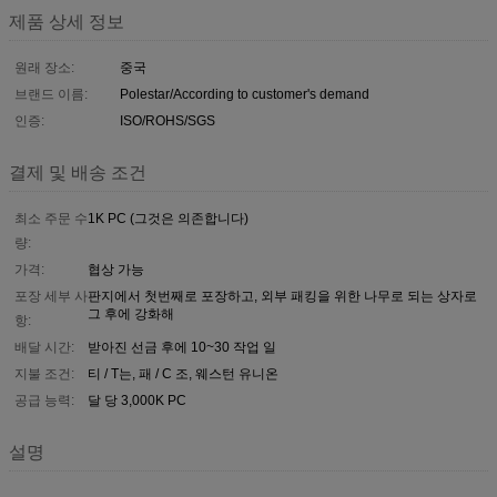
제품 상세 정보
원래 장소:
중국
브랜드 이름:
Polestar/According to customer's demand
인증:
ISO/ROHS/SGS
결제 및 배송 조건
최소 주문 수
1K PC (그것은 의존합니다)
량:
가격:
협상 가능
포장 세부 사
판지에서 첫번째로 포장하고, 외부 패킹을 위한 나무로 되는 상자로
그 후에 강화해
항:
배달 시간:
받아진 선금 후에 10~30 작업 일
지불 조건:
티 / T는, 패 / C 조, 웨스턴 유니온
공급 능력:
달 당 3,000K PC
설명