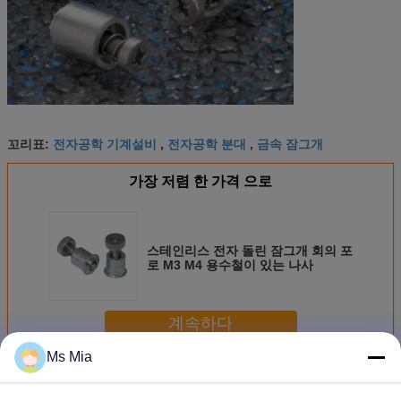
전자공학 기계설비
전자공학 분대
금속 잠그개
꼬리표:
,
,
가장 저렴 한 가격 으로
스테인리스 전자 돌린 잠그개 회의 포
로 M3 M4 용수철이 있는 나사
계속하다
Ms Mia
전자 잠그개
더 많은 것