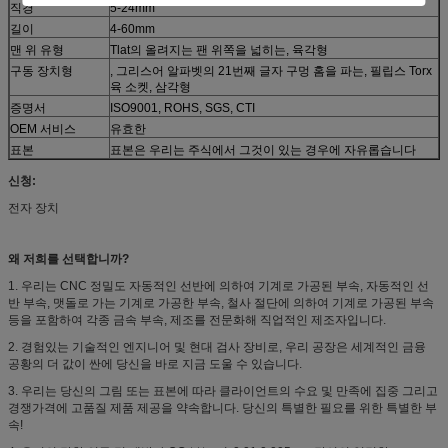
직경
5-24mm
길이
4-60mm
맨 위 유형
Tlat의 올려지는 팬 위쪽을 넓히는, 육각형
구동 장치형
, 그리스어 알파벳의 21번째 글자 구멍 홈을 파는, 필립스 Torx
육 소켓, 삼각형
증명서
ISO9001, ROHS, SGS, CTI
OEM 서비스
유효한
표본
표본은 우리는 주식에서 그것이 있는 경우에 자유롭습니다
신청:
전자 장치
왜 저희를 선택합니까?
1. 우리는 CNC 정밀도 자동적인 선반에 의하여 기계로 가공된 부속, 자동적인 선
반 부속, 맷돌로 가는 기계로 가공한 부속, 철사 절단에 의하여 기계로 가공된 부속
등을 포함하여 각종 금속 부속, 제조를 전문화해 직업적인 제조자입니다.
2. 경험있는 기술적인 엔지니어 및 현대 검사 장비로, 우리 공장은 세계적인 금융
공황의 더 값이 싼에 당신을 바로 지금 도울 수 있습니다.
3. 우리는 당신의 그림 또는 표본에 따라 클라이언트의 수요 및 만족에 집중 그리고
경쟁가격에 고품질 제품 제공을 약속합니다. 당신의 특별한 필요를 위한 특별한 부
속!