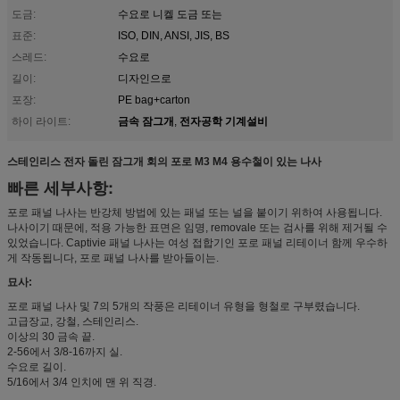
도금:
수요로 니켈 도금 또는
표준:
ISO, DIN, ANSI, JIS, BS
스레드:
수요로
길이:
디자인으로
포장:
PE bag+carton
금속 잠그개
전자공학 기계설비
하이 라이트:
,
스테인리스 전자 돌린 잠그개 회의 포로 M3 M4 용수철이 있는 나사
빠른 세부사항:
포로 패널 나사는 반강체 방법에 있는 패널 또는 널을 붙이기 위하여 사용됩니다.
나사이기 때문에, 적용 가능한 표면은 임명, removale 또는 검사를 위해 제거될 수
있었습니다. Captivie 패널 나사는 여성 접합기인 포로 패널 리테이너 함께 우수하
게 작동됩니다, 포로 패널 나사를 받아들이는.
묘사:
포로 패널 나사 및 7의 5개의 작풍은 리테이너 유형을 형철로 구부렸습니다.
고급장교, 강철, 스테인리스.
이상의 30 금속 끝.
2-56에서 3/8-16까지 실.
수요로 길이.
5/16에서 3/4 인치에 맨 위 직경.