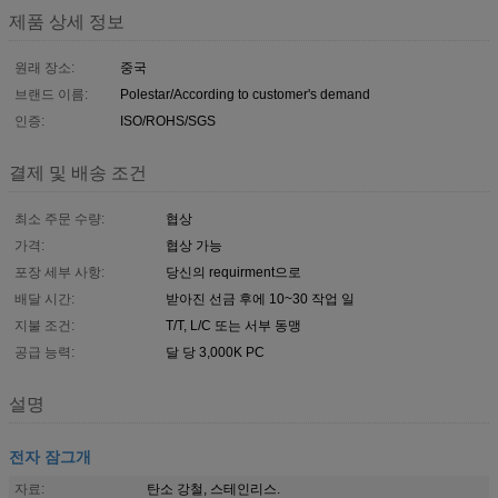
제품 상세 정보
원래 장소:
중국
브랜드 이름:
Polestar/According to customer's demand
인증:
ISO/ROHS/SGS
결제 및 배송 조건
최소 주문 수량:
협상
가격:
협상 가능
포장 세부 사항:
당신의 requirment으로
배달 시간:
받아진 선금 후에 10~30 작업 일
지불 조건:
T/T, L/C 또는 서부 동맹
공급 능력:
달 당 3,000K PC
설명
전자 잠그개
자료:
탄소 강철, 스테인리스.