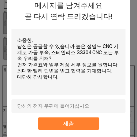
메시지를 남겨주세요
곧 다시 연락 드리겠습니다!
유효한 물자
1. 강철: C45 (K1045), C46 (K1046), C20
2. 스테인리스: SUS303, SUS304, SUS316, SUS410,
SUS420
3. 고급장교: C36000 (C26800), C37700 (HPb59), C38500
(HPb58)
4. 철: 1213년, 12L14,1215의 ect
5. 합금 강철: SCM435,10B21
6. 알루미늄: Al6061, Al6063 등
지상 처리
, NI platd는 도금된, 아연, Chrome 도금하고, 전기 도금, 검정,
평야, Dacro, 뜨거운 깊은 곳에서 직류 전기를 통해 당신의 필
요조건에 따라 passivate, 양극 처리합니다
제출
열처리
, Spheroidizing 강하게 하기 부드럽게 하기의 긴장 구호.
포용력
0.1-0.5mm