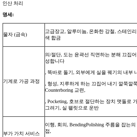
인산 처리
명세:
고급장교, 알루미늄, 온화한 강철, 스테인리스
물자 (금속)
색 합금
의/절단, 도는 윤곽선 직면하는 분해 끄집어 
성합니다
, 똑바로 돌기, 외부에게 실을 꿰기의 내부
기계로 가공 과정
, 형성, 지루하게 하는 끄집어 내기 깔쭉깔
Counterboring 교련,
, Pocketing, 호브로 절단하는 장치 맷돌
그려기, 실 팰릿으로 운반
이행, 회의, BendingPolishing 주름을 
접,
부가 가치 서비스