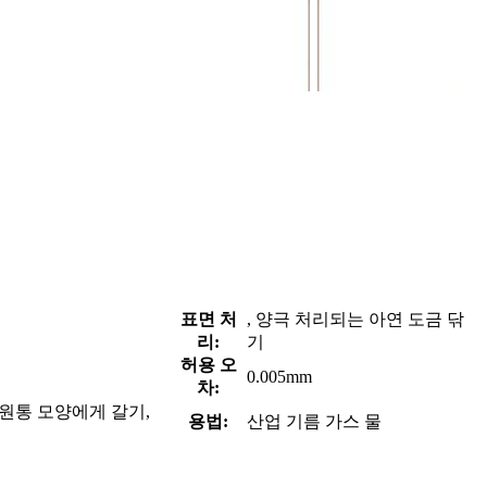
표면 처
, 양극 처리되는 아연 도금 닦
리:
기
허용 오
0.005mm
차:
 원통 모양에게 갈기,
용법:
산업 기름 가스 물