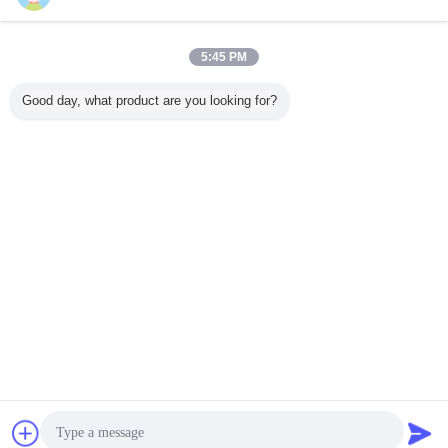
지금 문의
반대로 - 주차를 위한 UV 까만 노란 플라스틱 안전 사
5:45 PM
슬 3mm 직경
지금 문의
Good day, what product are you looking for?
1 / 2
언어를 바꾸십시오
Korean
홈
|
우리 에 관한 것
|
저희와 연락
|
사이트맵
|
Privacy Policy
탁상용 전망
Copyright © 2015 - 2025 SUZHOU POLESTAR METAL PRODUCTS CO., LTD.
All rights reserved.
잡담
견적 요청