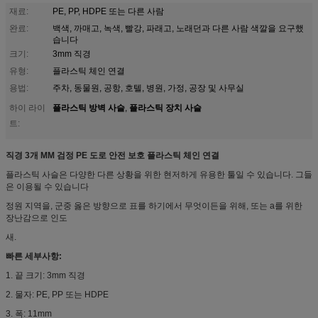
재료:
PE, PP, HDPE 또는 다른 사람
완료:
백색, 까매고, 녹색, 빨강, 파래고, 노래던과 다른 사람 색깔을 요구했
습니다
크기:
3mm 직경
유형:
플라스틱 체인 연결
용법:
주차, 동물원, 공항, 호텔, 병원, 가정, 공장 및 사무실
플라스틱 방벽 사슬
플라스틱 장치 사슬
하이 라이
,
트:
직경 3개 MM 검정 PE 도로 안전 보호 플라스틱 체인 연결
플라스틱 사슬은 다양한 다른 상황을 위한 현저하게 유용한 툴일 수 있습니다. 그들
은 이용될 수 있습니다
정원 지역을, 군중 옳은 방향으로 표를 하기에서 무엇이든을 위해, 또는 a를 위한
장난감으로 인도
새.
빠른 세부사항:
1. 끝 크기: 3mm 직경
2. 물자: PE, PP 또는 HDPE
3. 폭: 11mm