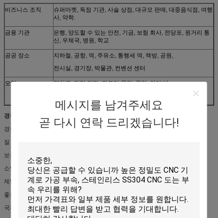
비즈니스 조직
슈퍼마켓, 독점 기관, 사슬 상점, 대규모 판매, 대중음식점, 여행
사, 약학.
금융 기관
은행, 양도할 수 있는 안전, 기금, 보험 회사, 전당포, 원거리 통
신, 우체국, 병원, 학교
공공 장소
지하철, 공항, 역, 주유소, 통행세 역, 책방, 공원,
전시실, 경기장, 박물관, 컨벤션 센터
오락
영화관, 적당 강당, 컨트리 클럽, 클럽, 안마 방,
막대기, 다방, 인터넷 막대기, 미장원, 골프 코스
메시지를 남겨주세요
경쟁 이점
:
곧 다시 연락 드리겠습니다!
경쟁가격
질 승인
보증과 보장
소액 주문은 받아들여집니다
제일 서비스 및 신속한 납품
좋은 제품 성능
국제적인 승인