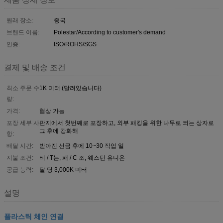
원래 장소:
중국
브랜드 이름:
Polestar/According to customer's demand
인증:
ISO/ROHS/SGS
결제 및 배송 조건
최소 주문 수
1K 미터 (달려있습니다)
량:
가격:
협상 가능
포장 세부 사
판지에서 첫번째로 포장하고, 외부 패킹을 위한 나무로 되는 상자로
그 후에 강화해
항:
배달 시간:
받아진 선금 후에 10~30 작업 일
지불 조건:
티 / T는, 패 / C 조, 웨스턴 유니온
공급 능력:
달 당 3,000K 미터
설명
플라스틱 체인 연결