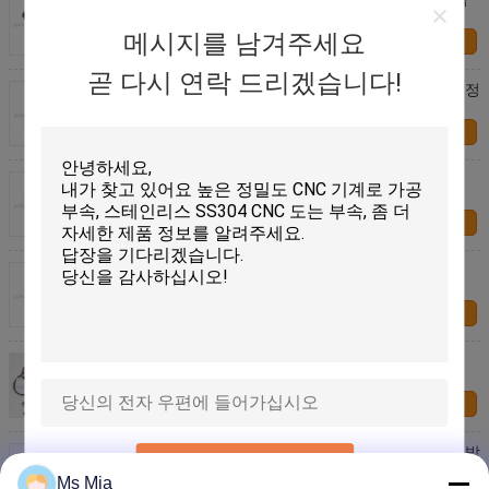
접 구동 차단 클러치 놀이쇠
메시지를 남겨주세요
연락처
곧 다시 연락 드리겠습니다!
급료 5.6 1038의 열처리 강철 담합 구체적인 쐐기 고정
수나사
연락처
5/16" - 18 크롬은 급료 5 포가 놀이쇠/갱도지주 놀이
쇠/풍부한 놀이쇠를 도금했습니다
연락처
명물 18/8 스테인리스 기계설비 잠그개 6-32/4-40의
Torx 맨 위 놀이쇠 모자 나사
연락처
주문 탄소 강철 급료 8.8 나사 기본 기계설비 잠그개
연락처
아연에 의하여 도금되는 특기 기계설비 잠그개 건축 방
제출
패 고정 수나사 M12
Ms Mia