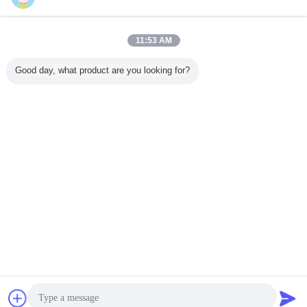
연락처
들기를 위한 열처리 강철 특기 기계설비 잠그개
11:53 AM
M8X1.25 M10 어깨 콜라드 눈 놀이쇠
연락처
Good day, what product are you looking for?
3 / 3
언어를 바꾸십시오
Korean
홈
|
우리 에 관한 것
|
저희와 연락
|
사이트맵
|
Privacy Policy
탁상용 전망
Copyright © 2015 - 2026 SUZHOU POLESTAR METAL PRODUCTS CO., LTD.
All rights reserved.
잡담
견적 요청