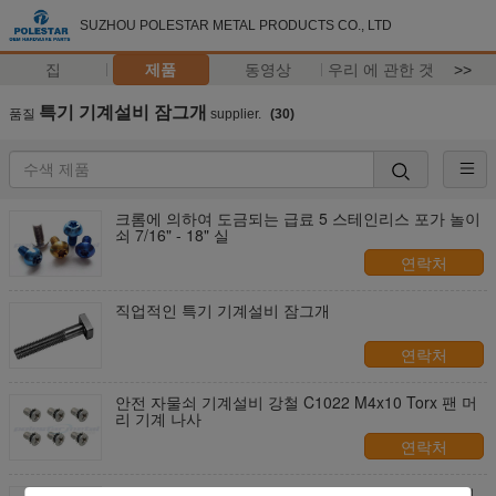
SUZHOU POLESTAR METAL PRODUCTS CO., LTD
집
제품
동영상
우리 에 관한 것
>>
특기 기계설비 잠그개
품질
supplier.
(30)
크롬에 의하여 도금되는 급료 5 스테인리스 포가 놀이
쇠 7/16" - 18" 실
연락처
직업적인 특기 기계설비 잠그개
연락처
안전 자물쇠 기계설비 강철 C1022 M4x10 Torx 팬 머
리 기계 나사
연락처
기관자전차 특기 기계설비 잠그개 티타늄 Ti6Al4V 직